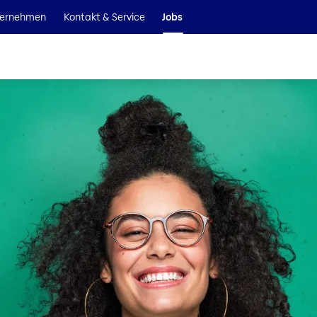
Wir sind Teil der Helvetia Baloise Gruppe
ernehmen
Kontakt & Service
Jobs