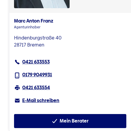
Marc Anton Franz
Agenturinhaber
Hindenburgstraße 40
28717 Bremen
0421 633553
0179 9049931
0421 633554
E-Mail schreiben
Mein Berater