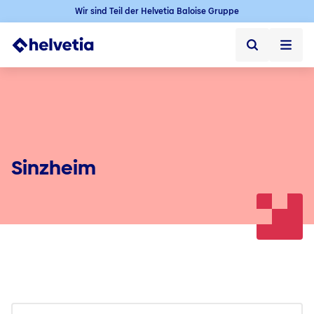
Wir sind Teil der Helvetia Baloise Gruppe
Privatkunden
Firmenkunden
Vertriebspartner
Sinzheim
Unternehmen
Kontakt & Service
Jobs