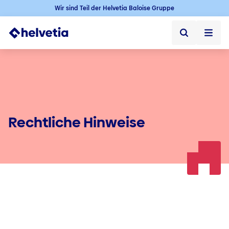
Wir sind Teil der Helvetia Baloise Gruppe
Privatkunden
Firmenkunden
Vertriebspartner
Rechtliche Hinweise
Unternehmen
Über uns
Presse
Kontakt & Service