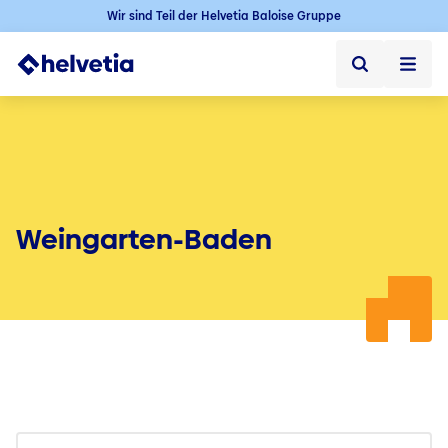
Wir sind Teil der Helvetia Baloise Gruppe
Privatkunden
Firmenkunden
Vertriebspartner
Weingarten-Baden
Unternehmen
Kontakt & Service
Jobs