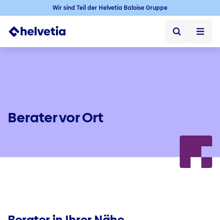
Wir sind Teil der Helvetia Baloise Gruppe
Privatkunden
Firmenkunden
Vertriebspartner
Berater vor Ort
Unternehmen
Kontakt & Service
Jobs
Berater in Ihrer Nähe