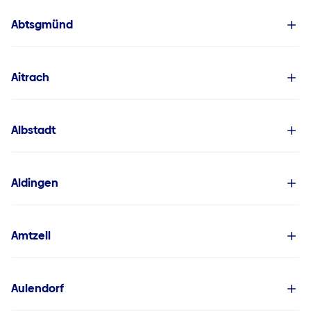
Powered by
Usercentrics Consent
Abtsgmünd
Management Platform
Aitrach
Albstadt
Aldingen
Amtzell
Aulendorf