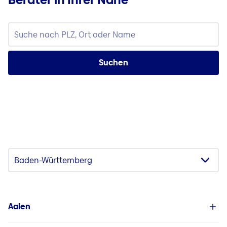
Suchen
We need your consent to load
the Google Maps service!
This content is not permitted to load due to
trackers that are not disclosed to the
visitor. The website owner needs to setup
the site with their CMP to add this content
Aalen
to the list of technologies used.