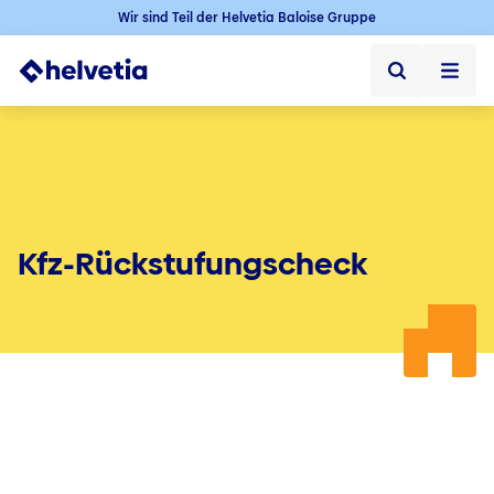
Wir sind Teil der Helvetia Baloise Gruppe
Privatkunden
Firmenkunden
Vertriebspartner
Kfz-Rückstufungs­check
Unternehmen
Kontakt & Service
Jobs