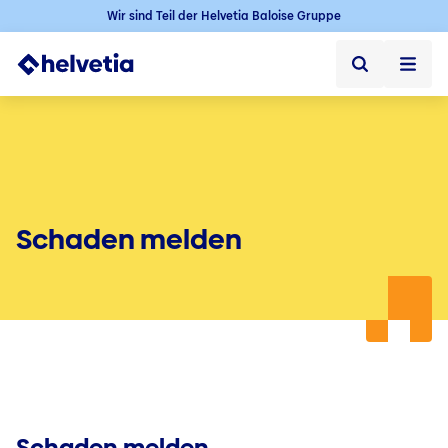
Wir sind Teil der Helvetia Baloise Gruppe
Privatkunden
Firmenkunden
Vertriebspartner
Schaden melden
Unternehmen
Kontakt & Service
Jobs
Schaden melden