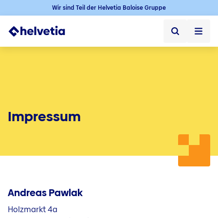
Wir sind Teil der Helvetia Baloise Gruppe
Privatkunden
Firmenkunden
Vertriebspartner
Impressum
Unternehmen
Über uns
Presse
Andreas Pawlak
Kontakt & Service
Holzmarkt 4a