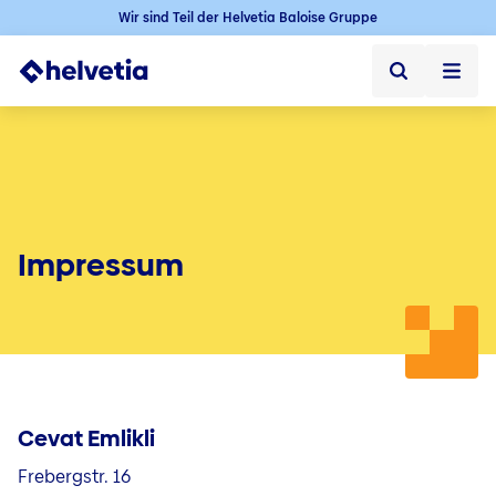
Wir sind Teil der Helvetia Baloise Gruppe
Privatkunden
Firmenkunden
Vertriebspartner
Impressum
Unternehmen
Über uns
Presse
Cevat Emlikli
Kontakt & Service
Frebergstr. 16