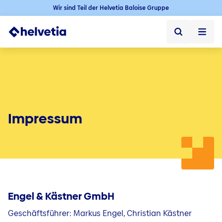
Wir sind Teil der Helvetia Baloise Gruppe
Privatkunden
Firmenkunden
Vertriebspartner
Impressum
Unternehmen
Über uns
Presse
Engel & Kästner GmbH
Kontakt & Service
Geschäftsführer: Markus Engel, Christian Kästner