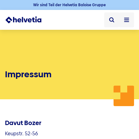
Wir sind Teil der Helvetia Baloise Gruppe
Privatkunden
Firmenkunden
Vertriebspartner
Impressum
Unternehmen
Über uns
Presse
Davut Bozer
Kontakt & Service
Keupstr. 52-56