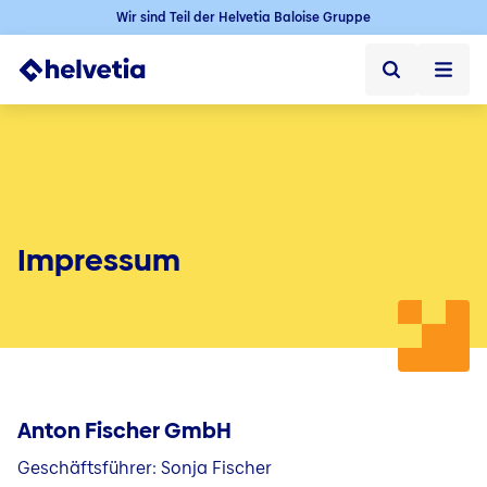
Wir sind Teil der Helvetia Baloise Gruppe
Privatkunden
Firmenkunden
Vertriebspartner
Impressum
Unternehmen
Über uns
Presse
Anton Fischer GmbH
Kontakt & Service
Geschäftsführer: Sonja Fischer