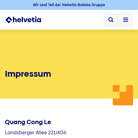
Wir sind Teil der Helvetia Baloise Gruppe
Privatkunden
Firmenkunden
Vertriebspartner
Impressum
Unternehmen
Über uns
Presse
Quang Cong Le
Kontakt & Service
Landsberger Allee 221/406