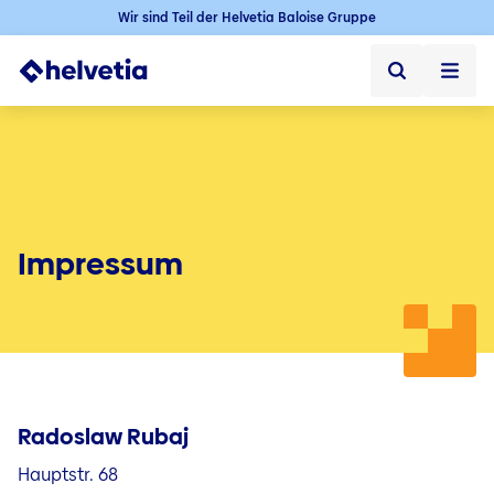
Wir sind Teil der Helvetia Baloise Gruppe
Privatkunden
Firmenkunden
Vertriebspartner
Impressum
Unternehmen
Über uns
Presse
Radoslaw Rubaj
Kontakt & Service
Hauptstr. 68