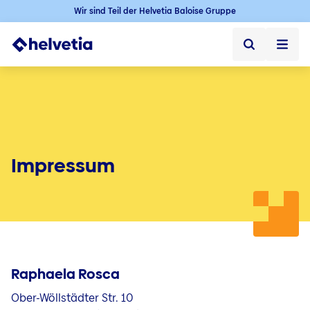
Wir sind Teil der Helvetia Baloise Gruppe
Privatkunden
Firmenkunden
Vertriebspartner
Impressum
Unternehmen
Über uns
Presse
Raphaela Rosca
Kontakt & Service
Ober-Wöllstädter Str. 10