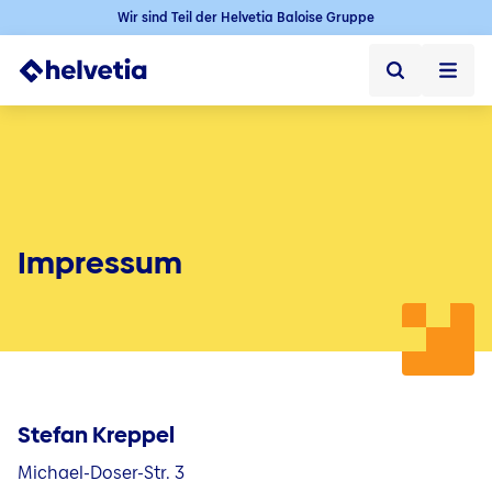
Wir sind Teil der Helvetia Baloise Gruppe
Privatkunden
Firmenkunden
Vertriebspartner
Impressum
Unternehmen
Über uns
Presse
Stefan Kreppel
Kontakt & Service
Michael-Doser-Str. 3