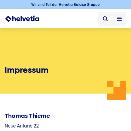
Wir sind Teil der Helvetia Baloise Gruppe
Privatkunden
Firmenkunden
Vertriebspartner
Impressum
Unternehmen
Über uns
Presse
Thomas Thieme
Kontakt & Service
Neue Anlage 22