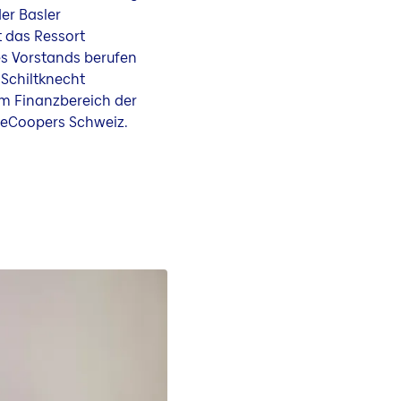
der Basler
 das Ressort
es Vorstands berufen
g Schiltknecht
m Finanzbereich der
seCoopers Schweiz.