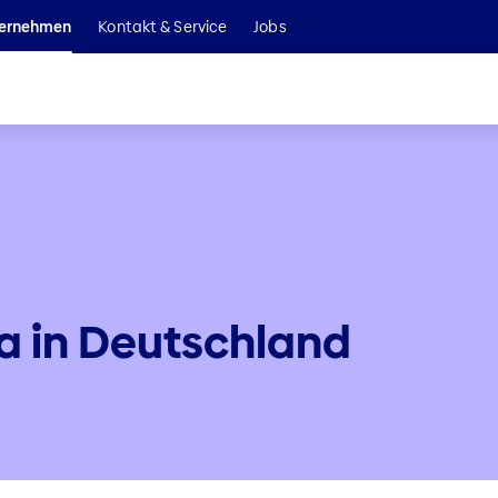
Wir sind Teil der Helvetia Baloise Gruppe
ernehmen
Kontakt & Service
Jobs
a in Deutschland