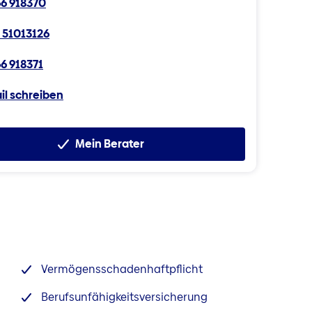
6 918370
 51013126
6 918371
il schreiben
Mein Berater
Vermögensschadenhaftpflicht
Berufsunfähigkeitsversicherung