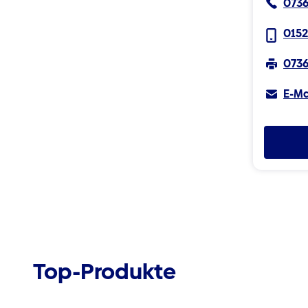
0736
0152
0736
E-Ma
Top-Produkte