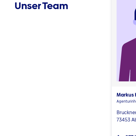
Unser Team
Markus 
Agenturin
Bruckne
73453 A