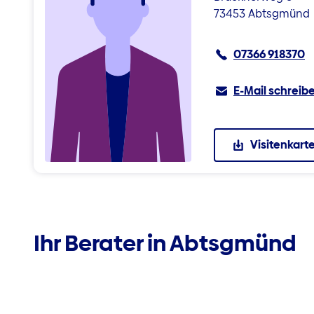
73453 Abtsgmünd
07366 918370
E-Mail schreib
Visitenkart
Ihr Berater in Abtsgmünd