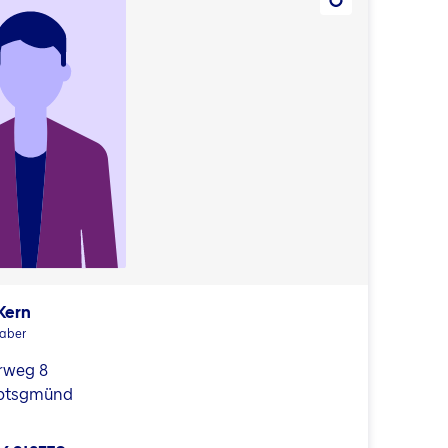
Kern
haber
rweg 8
btsgmünd