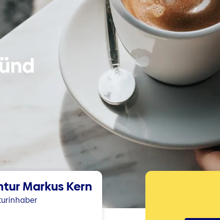
münd
tur Markus Kern
turinhaber