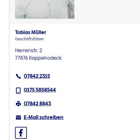
Tobias Müller
Geschäftsführer
Herrenstr. 2
77876 Kappelrodeck
07842 2315
0175 5858544
07842 8843
E-Mail schreiben
Facebook