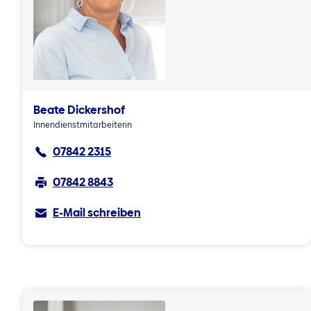
Beate Dickershof
Innendienstmitarbeiterin
07842 2315
07842 8843
E-Mail schreiben