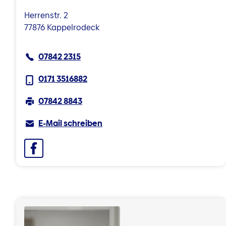
Herrenstr. 2
77876 Kappelrodeck
07842 2315
0171 3516882
07842 8843
E-Mail schreiben
Facebook