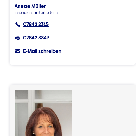
Anette Müller
Innendienstmitarbeiterin
07842 2315
07842 8843
E-Mail schreiben