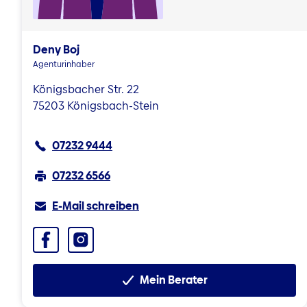
Deny Boj
Agenturinhaber
Königsbacher Str. 22
75203 Königsbach-Stein
07232 9444
07232 6566
E-Mail schreiben
Facebook
Instagram
Mein Berater