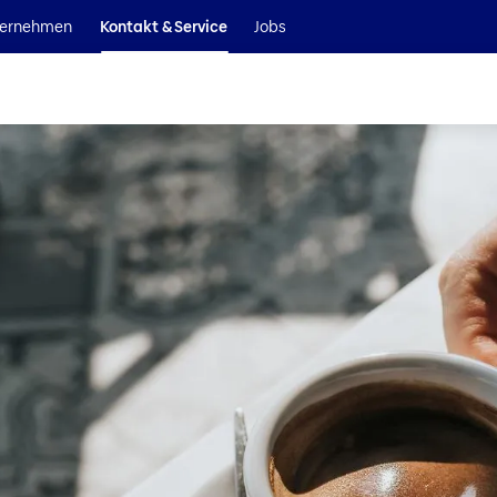
Wir sind Teil der Helvetia Baloise Gruppe
ernehmen
Kontakt & Service
Jobs