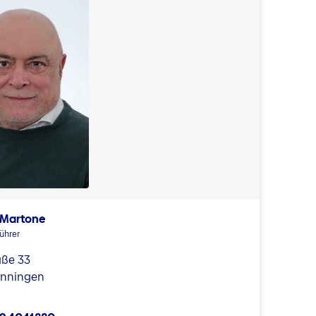
 Martone
ührer
aße 33
enningen