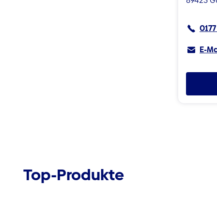
89423 G
0177
E-Ma
Top-Produkte