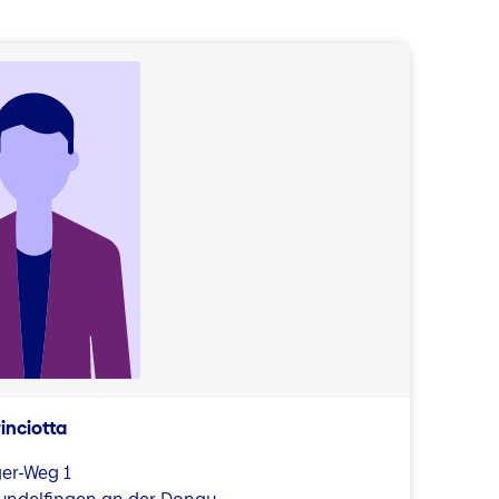
rinciotta
er-Weg 1