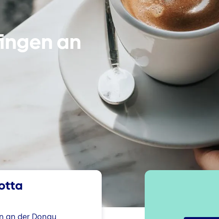
fingen an 
iotta
n an der Donau