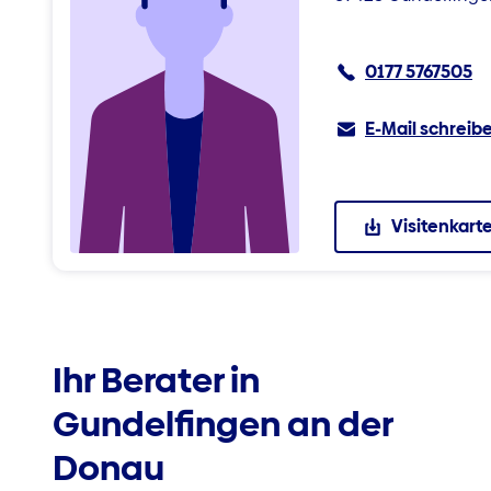
0177 5767505
E-Mail schreib
Visitenkart
Ihr Berater in
Gundelfingen an der
Donau