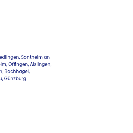
edlingen, Sontheim an
, Offingen, Aislingen,
h, Bachhagel,
au, Günzburg