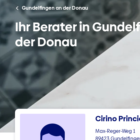
Gundelfingen an der Donau
Ihr Berater in Gundel
der Donau
Cirino Princ
Max-Reger-Weg 1
89423 Gundelfinge