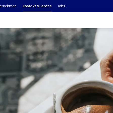
Wir sind Teil der Helvetia Baloise Gruppe
ernehmen
Kontakt & Service
Jobs