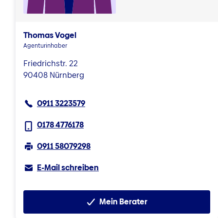
Thomas Vogel
Agenturinhaber
Friedrichstr. 22
90408 Nürnberg
0911 3223579
0178 4776178
0911 58079298
E-Mail schreiben
Mein Berater