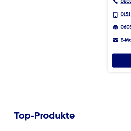
0603
0151
0603
E-Ma
Top-Produkte