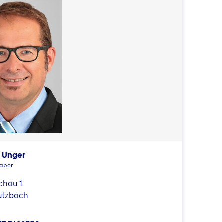
 Unger
haber
chau 1
utzbach