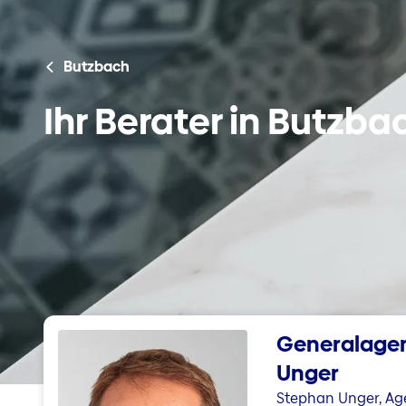
Butzbach
Ihr Berater in Butzba
Generalage
Unger
Stephan Unger, Ag