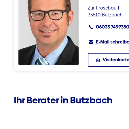
Zur Froschau 1
35510 Butzbach
06033 749935
E-Mail schreib
Visitenkart
Ihr Berater in Butzbach