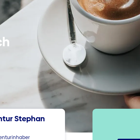
ch
ntur Stephan
enturinhaber