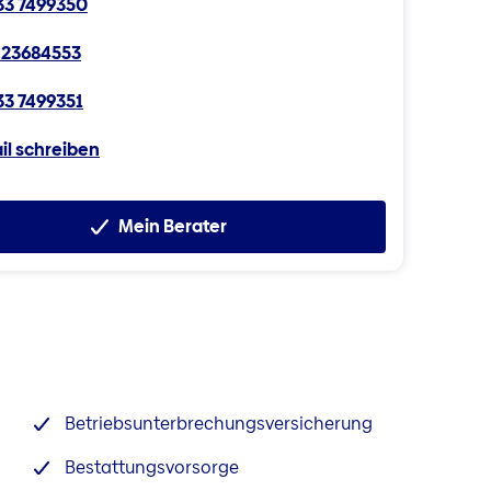
3 7499350
 23684553
3 7499351
il schreiben
Mein Berater
Betriebsunterbrechungsversicherung
Bestattungsvorsorge