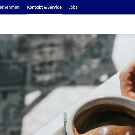
Wir sind Teil der Helvetia Baloise Gruppe
ernehmen
Kontakt & Service
Jobs