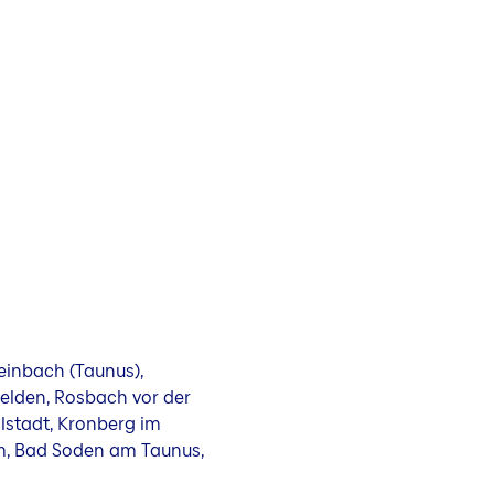
einbach (Taunus),
felden, Rosbach vor der
stadt, Kronberg im
im, Bad Soden am Taunus,