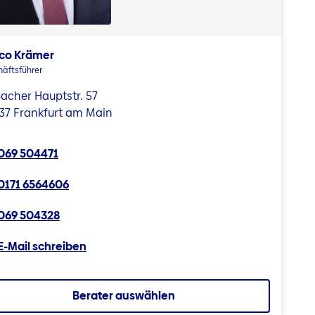
co Krämer
äftsführer
acher Hauptstr. 57
37 Frankfurt am Main
069 504471
0171 6564606
069 504328
E-Mail schreiben
Berater auswählen