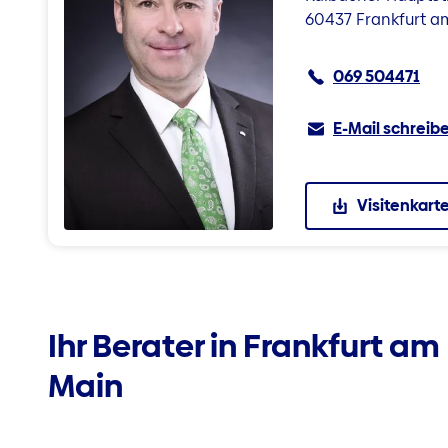
60437 Frankfurt a
069 504471
E-Mail schreib
Visitenkart
Ihr Berater in Frankfurt am
Main