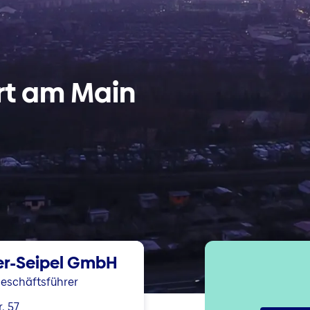
urt am Main
er-Seipel GmbH
Geschäftsführer
. 57