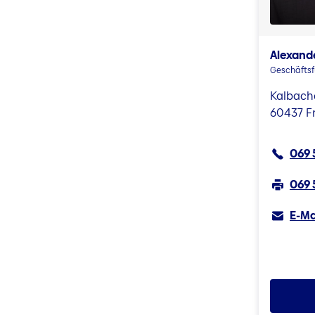
Alexande
Geschäftsf
Kalbache
60437 F
069 
069 
E-Ma