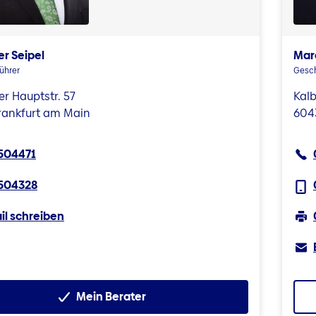
r Seipel
Mar
ührer
Gesch
r Hauptstr. 57
Kalb
rankfurt am Main
604
504471
504328
il schreiben
Mein Berater