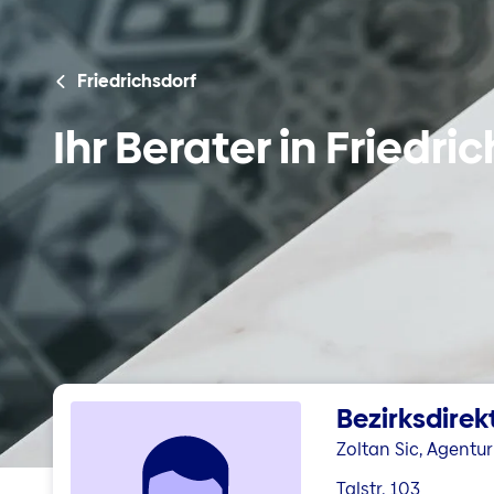
Friedrichsdorf
Ihr Berater in Friedri
Bezirksdirek
Zoltan Sic, Agentu
Talstr. 103