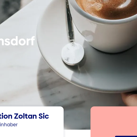
chsdorf
tion Zoltan Sic
rinhaber