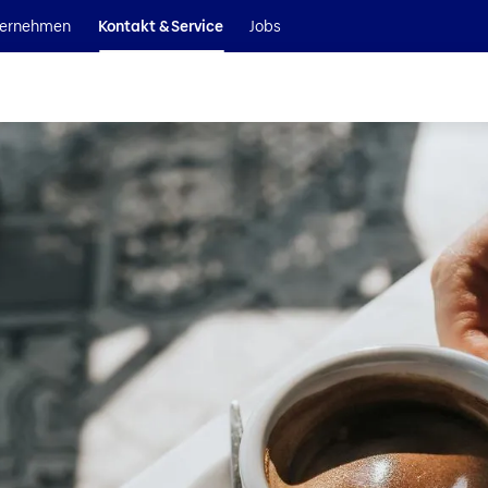
Wir sind Teil der Helvetia Baloise Gruppe
ernehmen
Kontakt & Service
Jobs