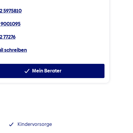
2 5975810
 9001095
2 77276
il schreiben
Mein Berater
Kindervorsorge