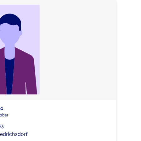
ic
haber
03
iedrichsdorf