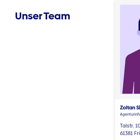
Unser Team
Zoltan S
Agenturin
Talstr. 1
61381 Fr