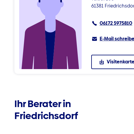
61381 Friedrichsdo
06172 5975810
E-Mail schreib
Visitenkart
Ihr Berater in
Friedrichsdorf