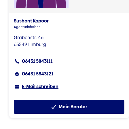
Sushant Kapoor
Agenturinhaber
Grabenstr. 46
65549 Limburg
06431 5843111
06431 5843121
E-Mail schreiben
Mein Berater