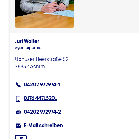
Juri Walter
Agenturpartner
Uphuser Heerstraße 52
28832 Achim
04202 972974-1
0176 44715201
04202 972974-2
E-Mail schreiben