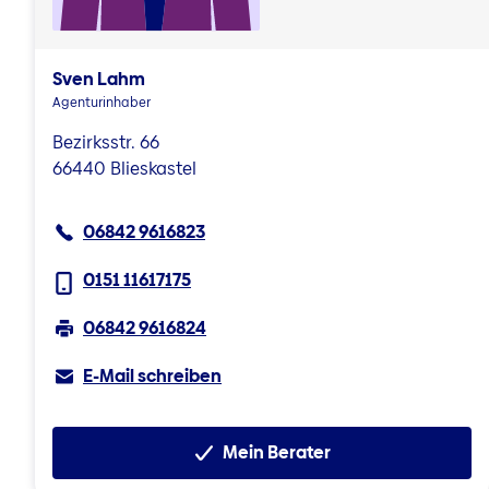
Sven Lahm
Agenturinhaber
Bezirksstr. 66
66440 Blieskastel
06842 9616823
0151 11617175
06842 9616824
E-Mail schreiben
Mein Berater