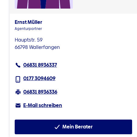
Ernst Müller
Agenturpartner
Hauptstr. 59
66798 Wallerfangen
06831 8936337
0177 3094609
06831 8936336
E-Mail schreiben
Mein Berater