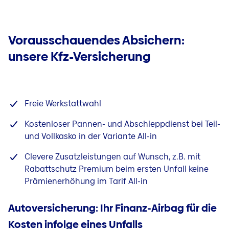
Mikroapartments
Glas
Immobilienleasing
Hausrat und Kunst
Wohnen im Speckgürtel
Vorausschauendes Absichern:
Kunst
Hybride Immobilien
unsere Kfz-Versicherung
Reisegepäck
Umbau
Gesundheit
Individueller Sanierungsfahrplan
Unfall
Barrierefreier Umbau
Freie Werkstattwahl
Unfall von Kindern
Haus sanieren oder neu bauen?
Kostenloser Pannen- und Abschleppdienst bei Teil-
Unfall Assistenzleistung
Energiemaßnahmen
und Vollkasko in der Variante All-in
Krankenversicherung
Pelletheizung
Clevere Zusatzleistungen auf Wunsch, z.B. mit
Tierkrankenversicherung
Erneuerbare Energien
Rabattschutz Premium beim ersten Unfall keine
Prämienerhöhung im Tarif All-in
Energetisch sanieren
Dämmung im Hausbau
Autoversicherung: Ihr Finanz-Airbag für die
Energieanbieterwechsel
Kosten infolge eines Unfalls