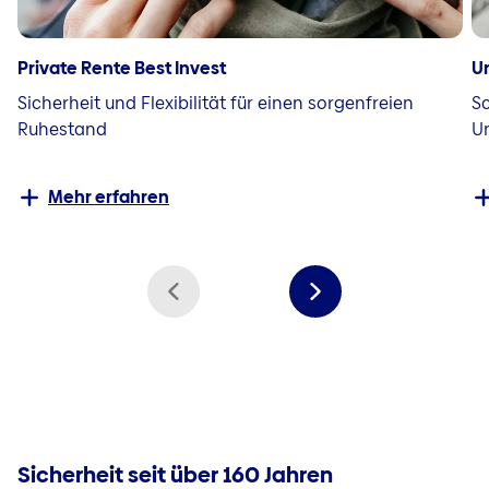
Private Rente Best Invest
U
Sicherheit und Flexibilität für einen sorgenfreien
Sc
Ruhestand
Un
Mehr erfahren
Sicherheit seit über 160 Jahren