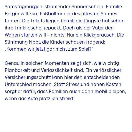
Mikroapartments
Glas
Samstagmorgen, strahlender Sonnenschein. Familie
Immobilienleasing
Berger will zum Fußballturnier des ältesten Sohnes
Hausrat und Kunst
Wohnen im Speckgürtel
fahren. Die Trikots liegen bereit, die Jüngste hat schon
Kunst
ihre Trinkflasche gepackt. Doch als der Vater den
Hybride Immobilien
Reisegepäck
Wagen starten will – nichts. Nur ein Klickgeräusch. Die
Umbau
Stimmung kippt, die Kinder schauen fragend:
Gesundheit
Individueller Sanierungsfahrplan
„Kommen wir jetzt gar nicht zum Spiel?“
Unfall
Barrierefreier Umbau
Unfall von Kindern
Genau in solchen Momenten zeigt sich, wie wichtig
Haus sanieren oder neu bauen?
Planbarkeit und Verlässlichkeit sind. Ein verlässlicher
Unfall Assistenzleistung
Energiemaßnahmen
Versicherungsschutz kann hier den entscheidenden
Krankenversicherung
Unterschied machen. Statt Stress und hohen Kosten
Pelletheizung
Tierkrankenversicherung
sorgt er dafür, dass Familien auch dann mobil bleiben,
Erneuerbare Energien
wenn das Auto plötzlich streikt.
Energetisch sanieren
Dämmung im Hausbau
Energieanbieterwechsel