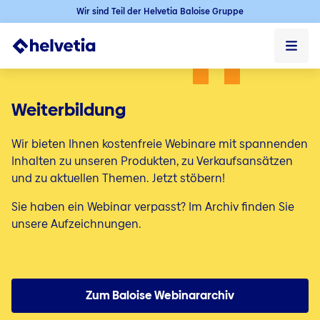
Wir sind Teil der Helvetia Baloise Gruppe
Privatkunden
Weiterbildung
Firmenkunden
Wir bieten Ihnen kostenfreie Webinare mit spannenden
Vertriebspartner
Inhalten zu unseren Produkten, zu Verkaufsansätzen
und zu aktuellen Themen. Jetzt stöbern!
Tools
Sie haben ein Webinar verpasst? Im Archiv finden Sie
unsere Aufzeichnungen.
Downloads
Weiterbildung
Privatkunden
Produkte
Zum Baloise Webinararchiv
Altersvorsorge