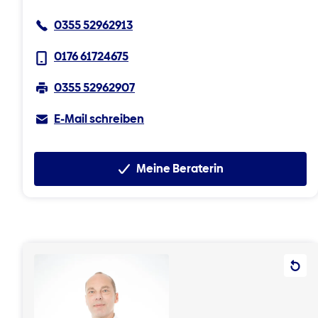
0355 52962913
0176 61724675
0355 52962907
E-Mail schreiben
Meine Beraterin