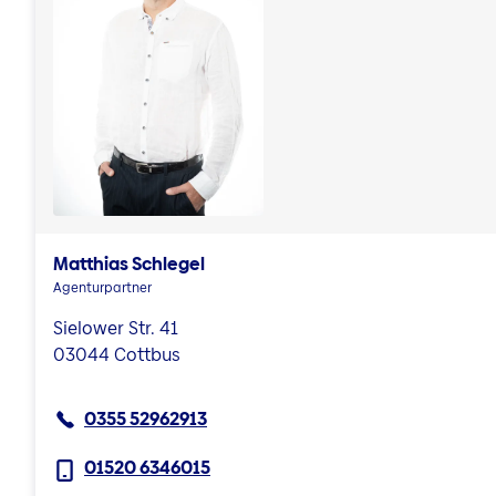
Matthias Schlegel
Agenturpartner
Sielower Str. 41
03044 Cottbus
0355 52962913
01520 6346015