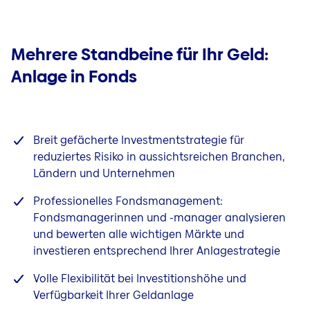
Mikroapartments
Glas
Immobilienleasing
Hausrat und Kunst
Wohnen im Speckgürtel
Mehrere Standbeine für Ihr Geld:
Kunst
Hybride Immobilien
Anlage in Fonds
Reisegepäck
Umbau
Gesundheit
Individueller Sanierungsfahrplan
Unfall
Barrierefreier Umbau
Breit gefächerte Investmentstrategie für
Unfall von Kindern
reduziertes Risiko in aussichtsreichen Branchen,
Haus sanieren oder neu bauen?
Unfall Assistenzleistung
Ländern und Unternehmen
Energiemaßnahmen
Krankenversicherung
Professionelles Fondsmanagement:
Pelletheizung
Tierkrankenversicherung
Fondsmanagerinnen und -manager analysieren
Erneuerbare Energien
und bewerten alle wichtigen Märkte und
Energetisch sanieren
investieren entsprechend Ihrer Anlagestrategie
Dämmung im Hausbau
Volle Flexibilität bei Investitionshöhe und
Energieanbieterwechsel
Verfügbarkeit Ihrer Geldanlage