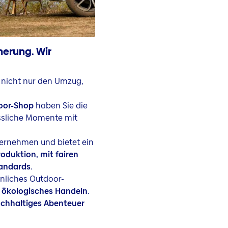
herung. Wir
n nicht nur den Umzug,
oor-Shop
haben Sie die
ssliche Momente mit
ernehmen und bietet ein
oduktion, mit fairen
tandards
.
önliches Outdoor-
 ökologisches Handeln
.
chhaltiges Abenteuer